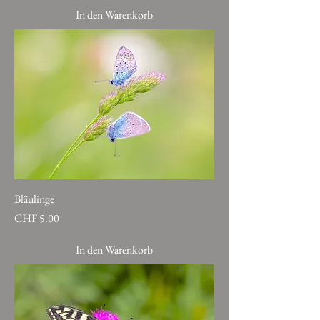
In den Warenkorb
Bläulinge
Preis
CHF 5.00
In den Warenkorb