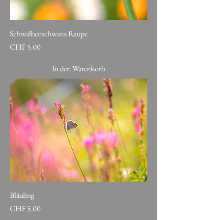
Schwalbenschwanz Raupe
Preis
CHF 5.00
In den Warenkorb
Bläuling
Preis
CHF 5.00